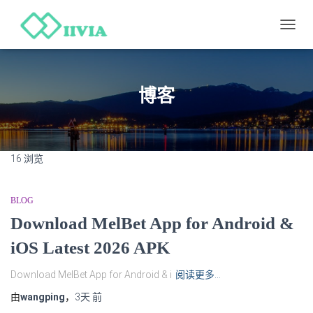
切
换
导
航
博客
16 浏览
BLOG
Download MelBet App for Android &
iOS Latest 2026 APK
Download MelBet App for Android & i
阅读更多…
由
wangping
，
3天
前