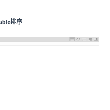
pTable排序