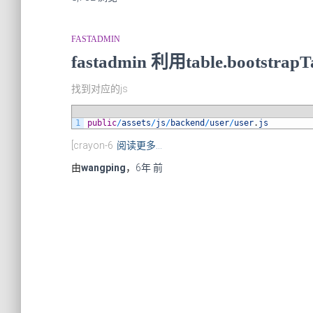
FASTADMIN
fastadmin 利用table.bootstra
找到对应的js
1
public
/
assets
/
js
/
backend
/
user
/
user
.
js
[crayon-6
阅读更多…
由
wangping
，
6年
前