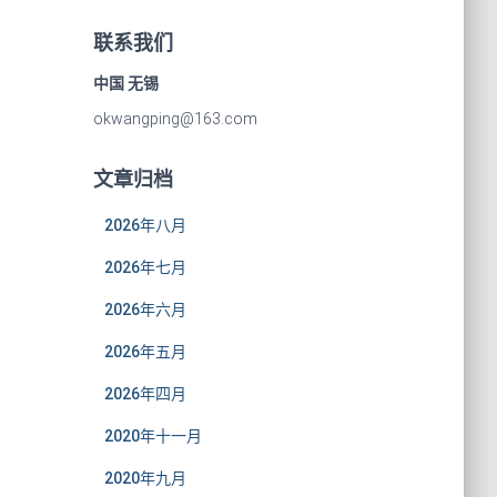
联系我们
中国 无锡
okwangping@163.com
文章归档
2026年八月
2026年七月
2026年六月
2026年五月
2026年四月
2020年十一月
2020年九月