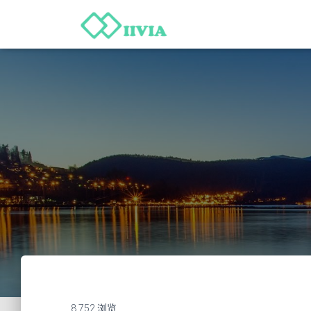
8,752 浏览