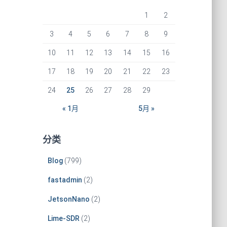
1
2
3
4
5
6
7
8
9
10
11
12
13
14
15
16
17
18
19
20
21
22
23
24
25
26
27
28
29
« 1月
5月 »
分类
Blog
(799)
fastadmin
(2)
JetsonNano
(2)
Lime-SDR
(2)