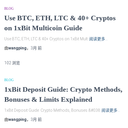
BLOG
Use BTC, ETH, LTC & 40+ Cryptos
on 1xBit Multicoin Guide
Use BTC, ETH, LTC & 40+ Cryptos on 1xBit Mult
阅读更多…
由
wangping
，
3月
前
102 浏览
BLOG
1xBit Deposit Guide: Crypto Methods,
Bonuses & Limits Explained
1xBit Deposit Guide: Crypto Methods, Bonuses &#038
阅读更多…
由
wangping
，
3月
前